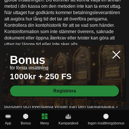
metod i din kassa om den metoden inte kan ta emot uttag.
När uttaget har godkänts kommer betalningsleverantören
att avgöra hur lång tid det tar att överföra pengarna.
Kontrollera din kontohistorik för att se vad som händer.
Kontoinformation som inte stämmer överens, saknade
dokument eller öppna återkrav eller tvister kan göra att
uttag tar längre tid eller inte sker alls.
Bonus
Finns det några begränsningar för spelen du kan spela
med bonuspengarna?
för första insättning
1000kr + 250 FS
På erbjudandesidan ser du bonusvillkoren som börjar så
snart du hävdar kampanjen. Villkoren inkluderar vanligtvis
ett lägsta insatsbelopp, en tidsgräns för när du måste satsa
Registrera
och regler för spelbidrag. Vissa spel kanske inte räknas
eller räknas mindre, och vissa spelbeteenden kan göra
bonusen och eventuella vinster från den oanvändbara. I
erbjudandevillkoren kommer det att stå om det finns en
högsta utbetalning. För att hålla dig inom reglerna, satsa
App
Bonus
Meny
Kampanjkod
Ingen insättningsbonus
inte mer än det angivna beloppet, byt inte mellan spel som