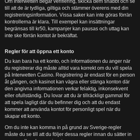
Om Interwetten begär verifiering, skicka dem snabbt och se
till att de är tydliga, giltiga och stämmer överens med din
registreringsinformation. Vissa saker kan inte göras förrän
kontrollerna är klara. Till exempel kan insättningar
begränsas till kr50, kampanjer kan pausas och uttag kan
inte ske förrän kontot är bekräftat.
Regler för att öppna ett konto
Du kan bara ha ett konto, och informationen du anger när
du registrerar dig måste alltid vara korrekt om du vill spela
på Interwetten Casino. Registrering är endast för en person
åt gången, och kasinot kan vägra eller stänga konton där
den angivna informationen verkar felaktig, inkonsekvent
eller ofullständig. Du lovar att du är tillräckligt gammal för
att spela lagligt där du befinner dig och att du endast
kommer att använda kontot för personligt spel när du
skapar ett konto.
Om du inte kan komma in på grund av Sverige-regler
måste du se till att du följer dessa regler innan du sätter in