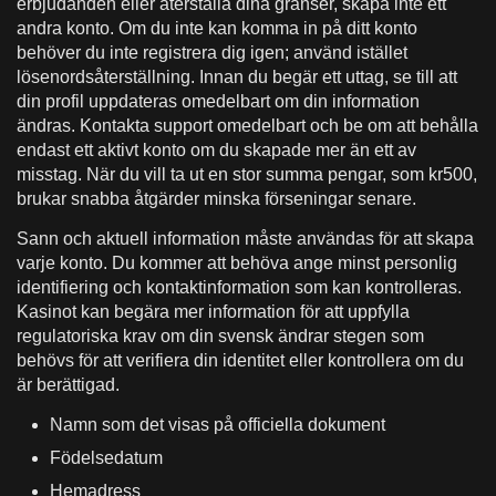
erbjudanden eller återställa dina gränser, skapa inte ett
andra konto. Om du inte kan komma in på ditt konto
behöver du inte registrera dig igen; använd istället
lösenordsåterställning. Innan du begär ett uttag, se till att
din profil uppdateras omedelbart om din information
ändras. Kontakta support omedelbart och be om att behålla
endast ett aktivt konto om du skapade mer än ett av
misstag. När du vill ta ut en stor summa pengar, som kr500,
brukar snabba åtgärder minska förseningar senare.
Sann och aktuell information måste användas för att skapa
varje konto. Du kommer att behöva ange minst personlig
identifiering och kontaktinformation som kan kontrolleras.
Kasinot kan begära mer information för att uppfylla
regulatoriska krav om din svensk ändrar stegen som
behövs för att verifiera din identitet eller kontrollera om du
är berättigad.
Namn som det visas på officiella dokument
Födelsedatum
Hemadress