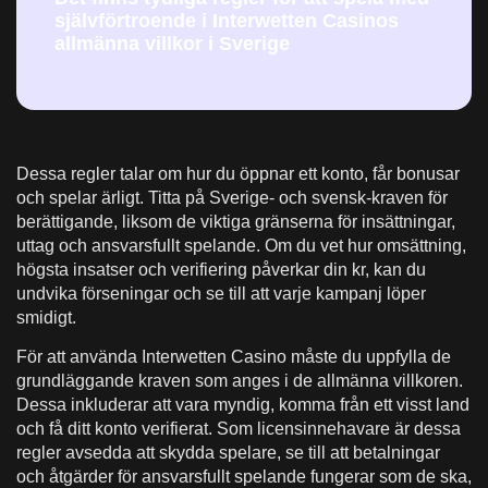
självförtroende i Interwetten Casinos
allmänna villkor i Sverige
Dessa regler talar om hur du öppnar ett konto, får bonusar
och spelar ärligt. Titta på Sverige- och svensk-kraven för
berättigande, liksom de viktiga gränserna för insättningar,
uttag och ansvarsfullt spelande. Om du vet hur omsättning,
högsta insatser och verifiering påverkar din kr, kan du
undvika förseningar och se till att varje kampanj löper
smidigt.
För att använda Interwetten Casino måste du uppfylla de
grundläggande kraven som anges i de allmänna villkoren.
Dessa inkluderar att vara myndig, komma från ett visst land
och få ditt konto verifierat. Som licensinnehavare är dessa
regler avsedda att skydda spelare, se till att betalningar
och åtgärder för ansvarsfullt spelande fungerar som de ska,