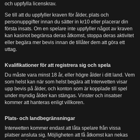
och uppfylla licenskrav.
Se till att du uppfyller kraven för ålder, plats och
personuppgifter innan du sätter in kr10 eller placerar din
första insats. Om en spelare inte uppfyller något av kraven
kan kasinot begränsa deras åtkomst, stoppa deras aktivitet
eller begära mer bevis innan de tillåter dem att göra ett
uttag.
Kvalifikationer för att registrera sig och spela
Du måste vara minst 18 år, eller högre ålder i ditt land. Vem
som helst kan när som helst begära att Interwetten visar
upp bevis på ålder, och konton som är kopplade till spel
under myndig ålder kan stängas. Vinster och insatser
kommer att hanteras enligt villkoren.
Plats- och landbegränsningar
Interwetten kommer endast att låta spelare från vissa
platser ansluta sig. Möjligheten att få åtkomst kan nekas