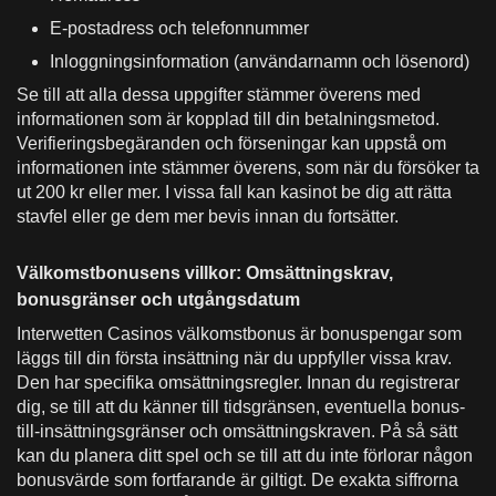
E-postadress och telefonnummer
Inloggningsinformation (användarnamn och lösenord)
Se till att alla dessa uppgifter stämmer överens med
informationen som är kopplad till din betalningsmetod.
Verifieringsbegäranden och förseningar kan uppstå om
informationen inte stämmer överens, som när du försöker ta
ut 200 kr eller mer. I vissa fall kan kasinot be dig att rätta
stavfel eller ge dem mer bevis innan du fortsätter.
Välkomstbonusens villkor: Omsättningskrav,
bonusgränser och utgångsdatum
Interwetten Casinos välkomstbonus är bonuspengar som
läggs till din första insättning när du uppfyller vissa krav.
Den har specifika omsättningsregler. Innan du registrerar
dig, se till att du känner till tidsgränsen, eventuella bonus-
till-insättningsgränser och omsättningskraven. På så sätt
kan du planera ditt spel och se till att du inte förlorar någon
bonusvärde som fortfarande är giltigt. De exakta siffrorna