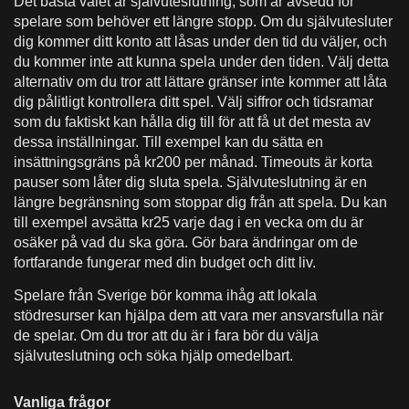
Det bästa valet är självuteslutning, som är avsedd för
spelare som behöver ett längre stopp. Om du självutesluter
dig kommer ditt konto att låsas under den tid du väljer, och
du kommer inte att kunna spela under den tiden. Välj detta
alternativ om du tror att lättare gränser inte kommer att låta
dig pålitligt kontrollera ditt spel. Välj siffror och tidsramar
som du faktiskt kan hålla dig till för att få ut det mesta av
dessa inställningar. Till exempel kan du sätta en
insättningsgräns på kr200 per månad. Timeouts är korta
pauser som låter dig sluta spela. Självuteslutning är en
längre begränsning som stoppar dig från att spela. Du kan
till exempel avsätta kr25 varje dag i en vecka om du är
osäker på vad du ska göra. Gör bara ändringar om de
fortfarande fungerar med din budget och ditt liv.
Spelare från Sverige bör komma ihåg att lokala
stödresurser kan hjälpa dem att vara mer ansvarsfulla när
de spelar. Om du tror att du är i fara bör du välja
självuteslutning och söka hjälp omedelbart.
Vanliga frågor