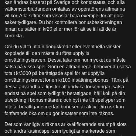
kan ändras baserat på Sverige och kontostatus, och alla
välkomsterbjudanden omfattas av operatörens allmänna
villkor. Alla siffror som visas är bara exempel för att göra
saker tydligare. Du bör kontrollera bonusbeskrivningen
innan du sätter in kr20 eller mer för att se till att de är
korrekta.
Om du vill ta ut din bonuskredit eller eventuella vinster
kopplade till den måste du först uppfylla
omsättningskraven. Dessa talar om hur mycket du måste
satsa på vissa spel. Som en allmän regel behöver du satsa
totalt kr3000 på berättigade spel för att uppfylla
omsättningskravet för en kr100 insättningsbonus. Tänk på
dessa användbara tips för att undvika förseningar: satsa
endast på spel som tydligt är berättigade; håll koll på din
utveckling i bonusmätaren; och byt inte till speltyper som
inte är berättigade medan bonusen är aktiv. Din risk kan
fortfarande öka om du gör insatser som inte räknas.
Det som vanligtvis räknas är kvalificerande snurr på slots
och andra kasinospel som tydligt är markerade som