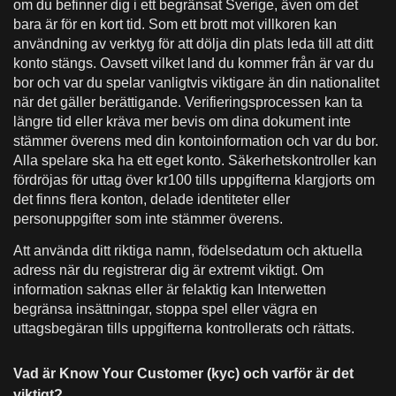
om du befinner dig i ett begränsat Sverige, även om det
bara är för en kort tid. Som ett brott mot villkoren kan
användning av verktyg för att dölja din plats leda till att ditt
konto stängs. Oavsett vilket land du kommer från är var du
bor och var du spelar vanligtvis viktigare än din nationalitet
när det gäller berättigande. Verifieringsprocessen kan ta
längre tid eller kräva mer bevis om dina dokument inte
stämmer överens med din kontoinformation och var du bor.
Alla spelare ska ha ett eget konto. Säkerhetskontroller kan
fördröjas för uttag över kr100 tills uppgifterna klargjorts om
det finns flera konton, delade identiteter eller
personuppgifter som inte stämmer överens.
Att använda ditt riktiga namn, födelsedatum och aktuella
adress när du registrerar dig är extremt viktigt. Om
information saknas eller är felaktig kan Interwetten
begränsa insättningar, stoppa spel eller vägra en
uttagsbegäran tills uppgifterna kontrollerats och rättats.
Vad är Know Your Customer (kyc) och varför är det
viktigt?