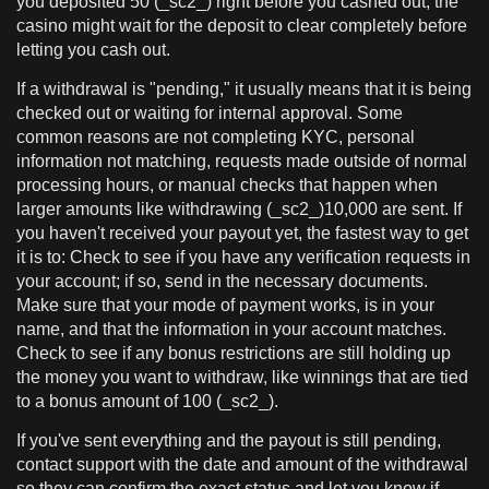
you deposited 50 (_sc2_) right before you cashed out, the
casino might wait for the deposit to clear completely before
letting you cash out.
If a withdrawal is "pending," it usually means that it is being
checked out or waiting for internal approval. Some
common reasons are not completing KYC, personal
information not matching, requests made outside of normal
processing hours, or manual checks that happen when
larger amounts like withdrawing (_sc2_)10,000 are sent. If
you haven't received your payout yet, the fastest way to get
it is to: Check to see if you have any verification requests in
your account; if so, send in the necessary documents.
Make sure that your mode of payment works, is in your
name, and that the information in your account matches.
Check to see if any bonus restrictions are still holding up
the money you want to withdraw, like winnings that are tied
to a bonus amount of 100 (_sc2_).
If you've sent everything and the payout is still pending,
contact support with the date and amount of the withdrawal
so they can confirm the exact status and let you know if