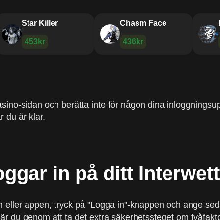
Michael
Star Killer
204kr
453kr
Casino-sidan och berätta inte för någon dina inloggnings
 du är klar.
oggar in på ditt Interwet
sen eller appen, tryck på "Logga in"-knappen och ange s
n är du genom att ta det extra säkerhetssteget om tvåfakto