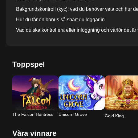
Bakgrundskontroll (kyc): vad du behöver veta och hur de
Hur du får en bonus så snart du loggar in
Vad du ska kontrollera efter inloggning och varför det är v
Hur du använder kampanjkoder och var du hittar dem
Minsta insättningar, avgifter och handläggningstider
Utbetalningshastighet, kundkännedom (kyc) och vanliga 
Toppspel
The Falcon Huntress
Unicorn Grove
Gold King
Våra vinnare