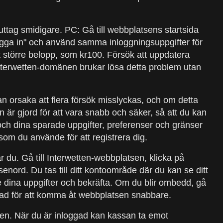
 uttag smidigare. PC: Gå till webbplatsens startsida
"Logga in" och använd samma inloggningsuppgifter för
ett större belopp, som kr100. Försök att uppdatera
Interwetten-domänen brukar lösa detta problem utan
n orsaka att flera försök misslyckas, och om detta
 är gjord för att vara snabb och säker, så att du kan
och dina sparade uppgifter, preferenser och gränser
 som du använde för att registrera dig.
 är du. Gå till Interwetten-webbplatsen, klicka på
nord. Du tas till ditt kontoområde där du kan se ditt
ge dina uppgifter och bekräfta. Om du blir ombedd, gå
ggad för att komma åt webbplatsen snabbare.
a den. När du är inloggad kan kassan ta emot