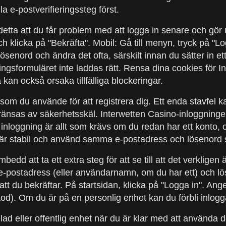
lla e-postverifieringssteg först.
ar detta att du får problem med att logga in senare och gör
ch klicka på "Bekräfta". Mobil: Gå till menyn, tryck på 
t lösenord och ändra det ofta, särskilt innan du sätter in 
gsformuläret inte laddas rätt. Rensa dina cookies för 
kan också orsaka tillfälliga blockeringar.
 du använde för att registrera dig. Ett enda stavfel ka
ränsas av säkerhetsskäl. Interwetten Casino-inloggningen
inloggning är allt som krävs om du redan har ett konto, 
tning är stabil och använd samma e-postadress och lösenord
bedd att ta ett extra steg för att se till att det verkligen
postadress (eller användarnamn, om du har ett) och löse
att du bekräftar. På startsidan, klicka på "Logga in". An
od). Om du är på en personlig enhet kan du förbli inlo
n delad eller offentlig enhet när du är klar med att använd